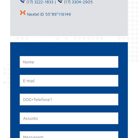
(17) 3222-1833 |
(17) 3304-2905
Nextel ID 55*89*116149